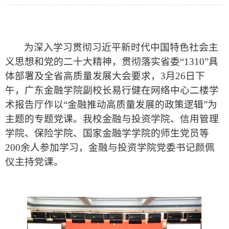
为深入学习贯彻习近平新时代中国特色社会主
义思想和党的二十大精神，贯彻落实省委
“1310”具
体部署及全省高质量发展大会要求，
3月26日下
午，
广东金融学院副校长易行健在网络中心二楼学
术报告厅作以
“
金融推动高质量发展的政策逻辑
”为
主题的专题党课。
我
校金融与投资学院、信用管理
学院、保险学院、国家金融学学院的师生党员等
200
余人
参加
学习
，
金融与投资学院党委书记颜佩
仪
主持
党课
。