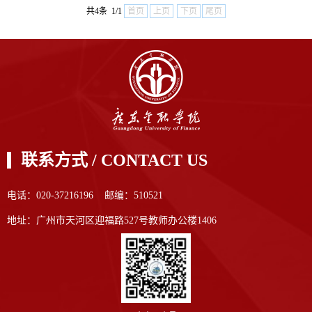
与投资学院黄镜秋副书记主讲。首先，黄副书记发表讲
共4条 1/1
首页
上页
下页
尾页
话，通过结合自己在学生组织工作的经历引出怎么认识
和理解学生工作的问题。党团学给予我们仿真的工作环
境，给我们不断...
联系方式 / CONTACT US
电话：020-37216196 邮编：510521
地址：广州市天河区迎福路527号教师办公楼1406