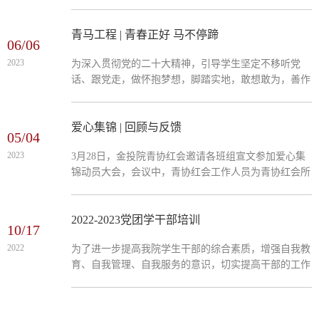
支部、21151B2团支部以及22151B1团支部开展了以“喜
迎党的二十大、永远跟党走、奋进新征程”为主题的团
日活动，我们希望同学们深刻学习和了解党的二十大精
青马工程 | 青春正好 马不停蹄
06/06
神，深刻把握全面建成社会主义现代化强国总的战略安
2023
​为深入贯彻党的二十大精神，引导学生坚定不移听党
排和未来五年的主要目标任务，牢牢把握“坚持和加强
话、跟党走，做怀抱梦想，脚踏实地，敢想敢为，善作
党的全面领导”“坚持中国特色社会主义道路”“坚持以人
善成的新时代好青年。6月5日下午，共青团广东金融学
民为中心的...
院金融与投资学院委员会在清远校区北教216召开2023
年“青马工程”开班仪式。刘思璐老师及青马班全体学员
爱心集锦 | 回顾与反馈
05/04
参会。开班仪式由院团委学术调研团干事李蕊彤、仇梓
2023
3月28日，金投院青协红会邀请各班组宣文参加爱心集
妍主持。青年是祖国的未来、民族的希望。金融与投资
锦动员大会，会议中，青协红会工作人员为青协红会所
学院2023年“青马工程”培训班将从专项学习、专题讲
有成员以及各班组宣文讲解了爱心集锦活动的内容与意
座、深入调研...
义，并号召各班组宣文在班级积极宣传。爱心集锦活动
取得了满满收获，4月8日，青协红会的工作人员们整理
2022-2023党团学干部培训
10/17
爱心物资，打包好包裹，并将其快递到所资助的三所学
2022
为了进一步提高我院学生干部的综合素质，增强自我教
校，目前三所学校均已收到包裹。其中连州市星子镇清
育、自我管理、自我服务的意识，切实提高干部的工作
江学校收到445份，潮州市湘桥区古美小学收到82份，
能力和工作效率，广东金融学院金融与投资学院于2022
邯郸市磁县纪庄...
年10月17日在线上召开2022-2023学年第一学期党建办
公室、团总支、学生会学生干部培训，本次培训由金融